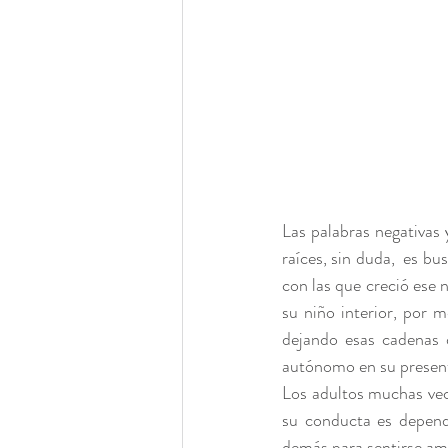
Las palabras negativas 
raíces, sin duda,  es bu
con las que creció ese 
su niño interior, por 
dejando esas cadenas 
autónomo en su present
Los adultos muchas vec
su conducta es depend
demás para sentirse am