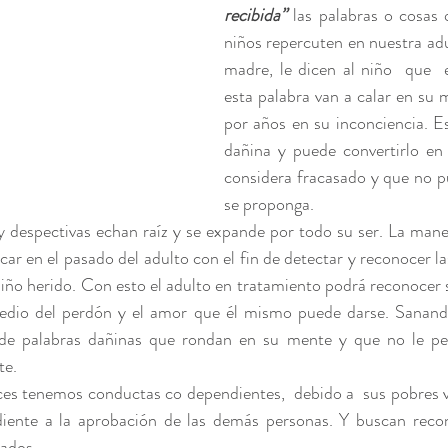
recibida”
 las palabras o cosas
niños repercuten en nuestra adul
madre, le dicen al niño  que
esta palabra van a calar en su m
por años en su inconciencia. E
dañina y puede convertirlo en 
considera fracasado y que no pu
se proponga. 
y despectivas echan raíz y se expande por todo su ser. La maner
scar en el pasado del adulto con el fin de detectar y reconocer la
niño herido. Con esto el adulto en tratamiento podrá reconocer s
medio del perdón y el amor que él mismo puede darse. Sanando
de palabras dañinas que rondan en su mente y que no le perm
e. 
es tenemos conductas co dependientes,  debido a  sus pobres ví
iente a la aprobación de las demás personas. Y buscan recon
ados. 