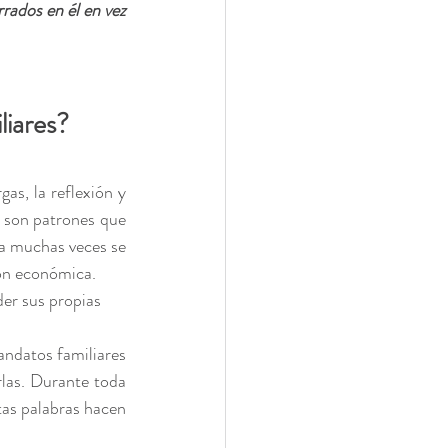
ados en él en vez 
liares?
s, la reflexión y 
 son patrones que 
a muchas veces se 
ión económica. 
der sus propias 
andatos familiares 
rlas. Durante toda 
tas palabras hacen 