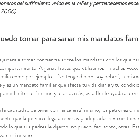
neros del sufrimiento vivido en la niñez y permanecemos encerr
, 2006)
puedo tomar para sanar mis mandatos fami
 ayudará a tomar conciencia sobre los mandatos con los que carga
a comportamiento. Algunas frases que utilizamos,  muchas veces
milia como por ejemplo: " No tengo dinero, soy pobre", la mism
 y es un mandato familiar que afecta tu vida diaria y tu condic
poner límites a tí mismo y a los demás, esta flor le ayuda a aten
rá la capacidad de tener confianza en sí mismo, los patrones o m
mente que la persona llega a creerlas y adoptarlas sin cuestiona
ndo lo que sus padres le dijeron: no puedo, feo, tonto, otras. Es
nza en sí mismo. 