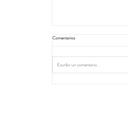
Comentarios
Escribir un comentario...
¿Cómo puedo sanar mi Ansiedad
y Ataques de Pánico?