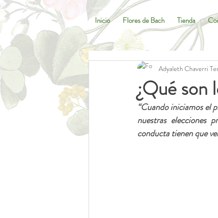
Inicio
Flores de Bach
Tienda
Con
Adyaleth Chaverri Ter
¿Qué son l
“Cuando iniciamos el p
nuestras elecciones p
conducta tienen que v