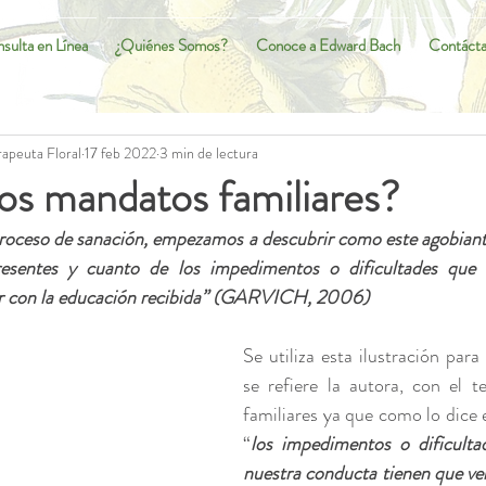
sulta en Línea
¿Quiénes Somos?
Conoce a Edward Bach
Contáct
apeuta Floral
17 feb 2022
3 min de lectura
os mandatos familiares?
roceso de sanación, empezamos a descubrir como este agobiante
resentes y cuanto de los impedimentos o dificultades que 
er con la educación recibida” (GARVICH, 2006)
Se utiliza esta ilustración para 
se refiere la autora, con el 
familiares ya que como lo dice en
“
los impedimentos o dificulta
nuestra conducta tienen que ver