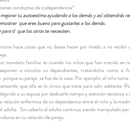
tienes conductas de codependencia?
mejorar tu autoestima ayudando a los demás y así obtendrás re
emostrar  que eres bueno para gustarles a los demás. 
ara tí  que los otros te necesiten.
rsona hace cosas que no desea hacer por miedo a no recibir a
eja. 
n mandato familiar es cuando los niños que han crecido en re
exponen a vínculos co dependientes, tratándolos como si fue
 porque su pareja  se fue de la casa. Por ejemplo: el niño toma 
nsando que ella es lo único que tiene para salir adelante. Por
 dejando a su esposa por dedicarle tiempo y atención excesiva a 
a relación enfermiza de co dependencia entre el niño y la madre,
d adulta.  Sin saberlo el adulto continua siendo manipulado por 
ducta en su relación de pareja. 