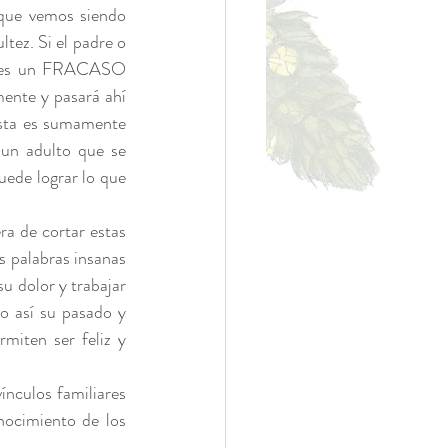
 que vemos siendo 
tez. Si el padre o 
  es un FRACASO 
ente y pasará ahí 
sta es sumamente 
un adulto que se 
ede lograr lo que 
a de cortar estas 
s palabras insanas 
u dolor y trabajar 
 así su pasado y 
iten ser feliz y 
nculos familiares 
ocimiento de los 