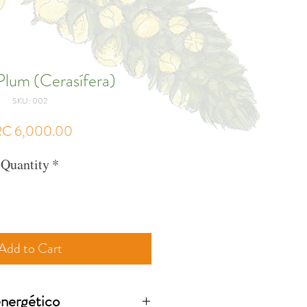
Plum (Cerasífera)
SKU: 002
Price
C 6,000.00
Quantity
*
Add to Cart
energético