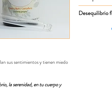
Miedo a perder el 
Desequilibrio f
personas que tienen
“explotar” sienten
Estado de estrés m
veces no pueden co
sudoración, presió
histeria en niños, 
enrojecimiento en l
Las personas suele
y drogas.
lan sus sentimientos y tienen miedo
brio, la serenidad, en tu cuerpo y