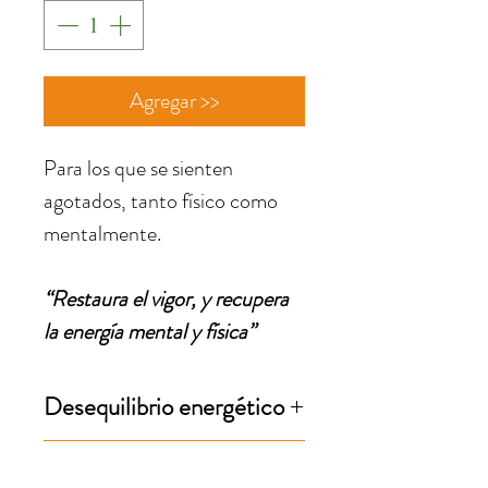
Agregar >>
Para los que se sienten
agotados, tanto físico como
mentalmente.
“Restaura el vigor, y recupera
la energía mental y física”
Desequilibrio energético
Cuerpo, mente están exhaustos
Desequilibrio físico
después de un periodo